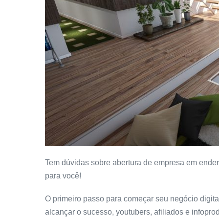
Tem dúvidas sobre abertura de empresa em endere
para você!
O primeiro passo para começar seu negócio digita
alcançar o sucesso, youtubers, afiliados e infopro