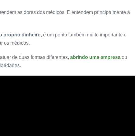
ntendem as dores dos médicos. E entendem principalmente a
o próprio dinheiro
, é um ponto também muito importante o
ar os médicos.
atuar de duas formas diferentes,
abrindo uma empresa
ou
iaridades.