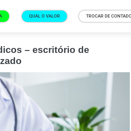
A
QUAL O VALOR
TROCAR DE CONTAD
icos – escritório de
izado