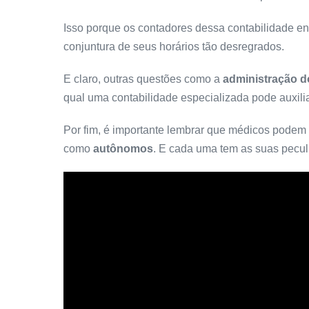
Isso porque os contadores dessa contabilidade e
conjuntura de seus horários tão desregrados.
E claro, outras questões como a
administração d
qual uma contabilidade especializada pode auxili
Por fim, é importante lembrar que médicos podem 
como
autônomos
. E cada uma tem as suas pecul