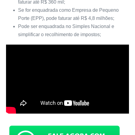
faturar até R$ 360 mil;
Se for enquadrada como Empresa de Pequeno
Porte (EPP), pode faturar até R$ 4,8 milhões;
Pode ser enquadrada no Simples Nacional e
simplificar o recolhimento de impostos;