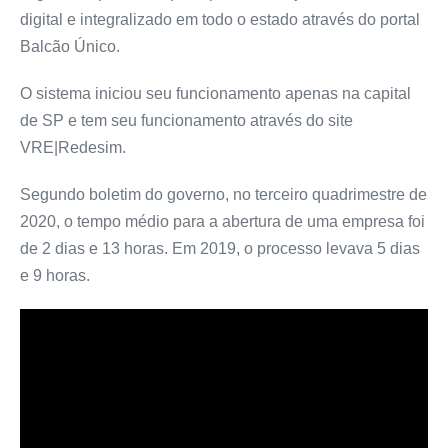
digital e integralizado em todo o estado através do portal
Balcão Único.
O sistema iniciou seu funcionamento apenas na capital
de SP e tem seu funcionamento através do site
VRE|Redesim.
Segundo
boletim do governo
, no terceiro quadrimestre de
2020, o tempo médio para a abertura de uma empresa foi
de 2 dias e 13 horas. Em 2019, o processo levava 5 dias
e 9 horas.