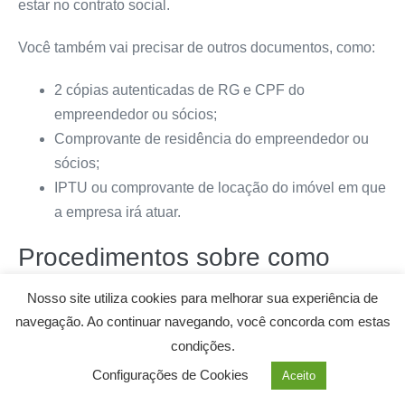
estar no contrato social.
Você também vai precisar de outros documentos, como:
2 cópias autenticadas de RG e CPF do
empreendedor ou sócios;
Comprovante de residência do empreendedor ou
sócios;
IPTU ou comprovante de locação do imóvel em que
a empresa irá atuar.
Procedimentos sobre como
abrir uma empresa em Matão
Nosso site utiliza cookies para melhorar sua experiência de
navegação. Ao continuar navegando, você concorda com estas
O empreendedor deve reunir esses documentos e levá-
condições.
los até a Junta Comercial do estado ou ao Cartório das
Configurações de Cookies
Aceito
Pessoas Jurídicas. Lá, ele conseguirá registrar sua