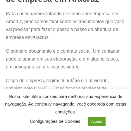
Para continuarmos falando de como abrir empresa em
Aracruz, precisamos falar sobre os documentos que você
vai precisar para fazer o passo a passo da abertura de
empresa em Aracruz.
O primeiro documento é o contrato social. Um contador
pode te ajudar em sua elaboração, e em alguns casos,
um advogado vai precisar assiná-lo.
O tipo de empresa, regime tributário e a atividade,
definida pelo CNAE – Classificação Nacional de
Nosso site utiliza cookies para melhorar sua experiência de
Atividades Econômicas, são informações que precisam
navegação. Ao continuar navegando, você concorda com estas
estar no contrato social.
condições.
Você também vai precisar de outros documentos, como:
Configurações de Cookies
Aceito