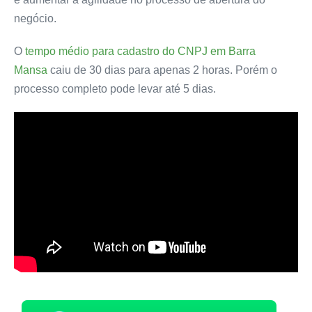
negócio.
O
tempo médio para cadastro do CNPJ em Barra
Mansa
caiu de 30 dias para apenas 2 horas. Porém o
processo completo pode levar até 5 dias.