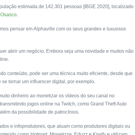
ulação estimada de 142.301 pessoas [IBGE 2020], localizado
e
Osasco
.
mos pensar em Alphaville com os seus grandes e luxuosos
quer abrir um negócio. Embora seja uma novidade e muitos não
line.
ndo conteúdo, pode ser uma técnica muito eficiente, desde que
e se tornar um
influencer digital
, por exemplo.
muito dinheiro ao monetizar os vídeos do seu
canal no
transmitindo
jogos online na Twitch,
como Grand Theft Auto
 além da possibilidade de patrocínios.
iados
e
infoprodutores
, que atuam como produtores digitais ou
onteúdo como Hotmart, Monetizze, Eduzz e Kiwify e utilizam