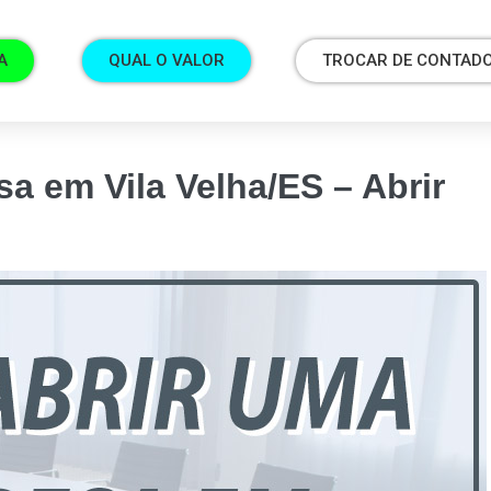
A
QUAL O VALOR
TROCAR DE CONTAD
a em Vila Velha/ES – Abrir