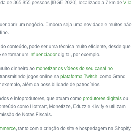
da de 365.855 pessoas [IBGE 2020], localizado a 7 km de
Vila
quer abrir um negócio. Embora seja uma novidade e muitos não
line.
ndo conteúdo, pode ser uma técnica muito eficiente, desde que
e se tornar um
influenciador
digital, por exemplo.
muito dinheiro ao
monetizar os vídeos do seu canal no
ransmitindo jogos online na
plataforma Twitch
, como Grand
or exemplo, além da possibilidade de patrocínios.
ados e infoprodutores, que atuam como
produtores digitais
ou
conteúdo como Hotmart, Monetizze, Eduzz e Kiwify e utilizam
missão de Notas Fiscais.
ommerce
, tanto com a criação do site e hospedagem na Shopify,