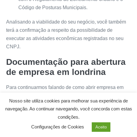
Código de Posturas Municipais.
Analisando a viabilidade do seu negócio, você também
terá a confirmação a respeito da possibilidade de
executar as atividades econômicas registradas no seu
CNPJ.
Documentação para abertura
de empresa em londrina
Para continuarmos falando de como abrir empresa em
Londrina, precisamos falar sobre os documentos que
Nosso site utiliza cookies para melhorar sua experiência de
você vai precisar para fazer o passo a passo da abertura
navegação. Ao continuar navegando, você concorda com estas
de empresa em Londrina.
condições.
O primeiro documento é o contrato social. Um contador
Configurações de Cookies
Aceito
pode te ajudar em sua elaboração, e em alguns casos,